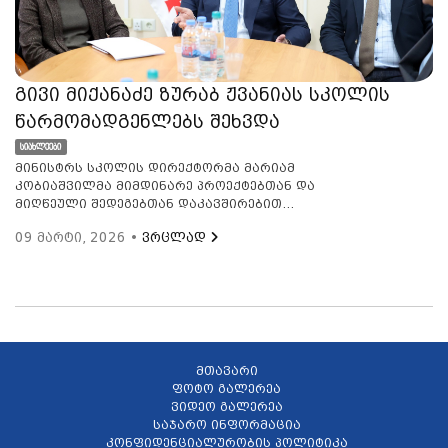
გივი მიქანაძე ზურაბ ჟვანიას სკოლის
წარმომადგენლებს შეხვდა
სიახლეები
მინისტრს სკოლის დირექტორმა მარიამ
კობიაშვილმა მიმდინარე პროექტებთან და
მიღწეული შედეგებთან დაკავშირებით
მიაწოდა ინფორმაცია. შეხვედრის
09 მარტი, 2026 •
ვრცლად
ფარგლებში გივი მიქანაძემ, სახელმწიფო
ენის სწავლების უზრუნველყოფის,
ეთნიკური უმცირესობების ერთიან
სახელმწიფოებრივ სივრცეში ინტეგრაციის
ხელშეწყობისა და ქართული ენის
პოპულარიზაციის მიზნით, სკოლის მიერ
განხორციელებული პროგრამების
მნიშვნელობაზე ისაუბრა და სამომავლო
მთავარი
გეგმები განიხილა. მინისტრმა ზურაბ
ფოტო გალერეა
ჟვანიას სახელობის სახელმწიფო
ვიდეო გალერეა
ადმინისტრირების სკოლის
საჯარო ინფორმაცია
თანამშრომლებისგან არსებული
კონფიდენციალურობის პოლიტიკა