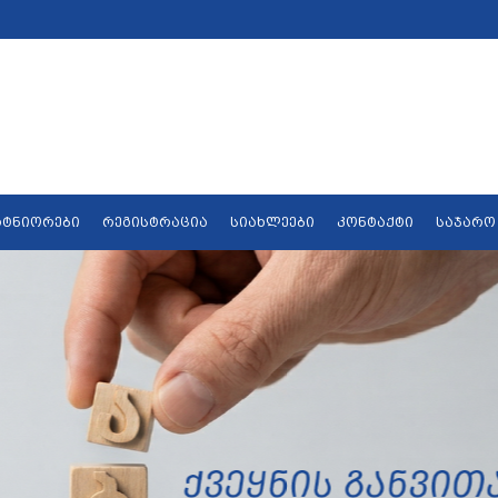
რტნიორები
რეგისტრაცია
სიახლეები
კონტაქტი
საჯარო