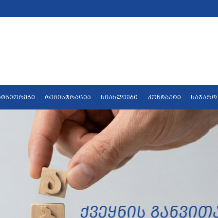
რტნიორები
რეგისტრაცია
სიახლეები
კონტაქტი
საჯარო