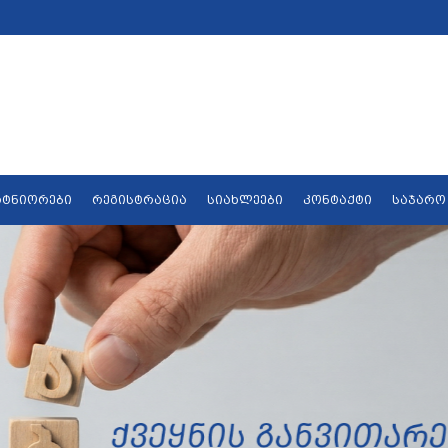
რტნიორები
რეგისტრაცია
სიახლეები
კონტაქტი
საჯარო