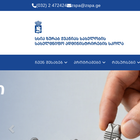
(032) 2 472424
zspa@zspa.ge
ჩვენ შესახებ
პროგრამები
რესურსები