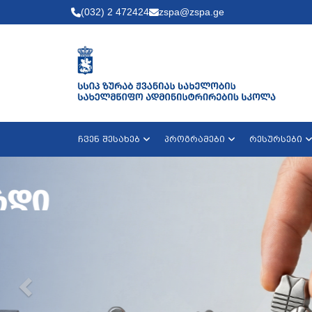
(032) 2 472424
zspa@zspa.ge
ჩვენ შესახებ
პროგრამები
რესურსები