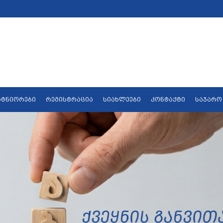
რტნიორები
რეგისტრაცია
სიახლეები
კონტაქტი
საჯარო