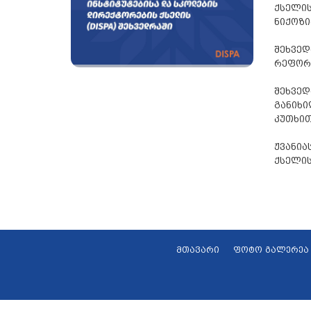
ქსელის
ნიქოზი
შეხვე
რეფორმ
შეხვედ
განიხი
კუთხით
ჟვანი
ქსელის
მთავარი
ფოტო გალერეა