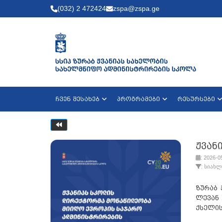
(032) 2 472424
zspa@zspa.ge
ჩვენ შესახებ
პროგრამები
რესურსები
ჟვან
: 2026-0
: სიახლ
ზურაბ 
ლევან
ქსელის