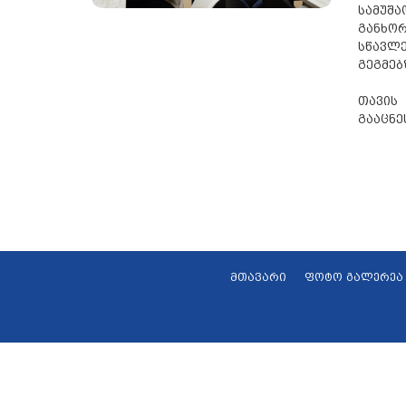
სამუშ
განხო
სწავლ
გეგმებ
თავის
გააცნე
მთავარი
ფოტო გალერეა