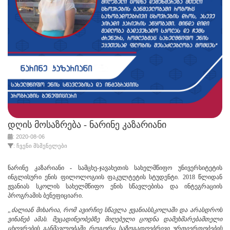
დღის მოსაზრება - ნარინე კაზარიანი
: 2020-08-06
: ჩვენი მსმენელები
ნარინე კაზარიანი
-
სამცხე-ჯავახეთის სახელმწიფო უნივერსიტეტის
ინგლისური ენის ფილოლოგ
ი
ი
ს ფაკულტეტის სტუდენტი
.
2018 წლიდან
ჟვანიას სკოლის სახელმწიფო ენის სწავლებისა და ინტეგრაციის
პროგრამის ბენეფიციარი.
„
ძალიან მიხარია, რომ ავირჩიე სწავლა
ჟვანიას
სკოლაში და არასდროს
ვინანე
ბ ამას
.
მეცადინეობებზე
მიღებული ცოდნა დამეხმარება
მთელი
ცხოვრების განმავლობაში
როგორც საზოგადოებრივი ურ
თიერთობების