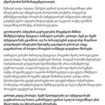
უმცირესობის წარმომადგენელთათვის.
ჩემთვის დიდი პატივია, მერქვას ჟვანიას სკოლის სახელმწიფო ენის
სწავლებისა და ინტეგრაციის პროგრამის ტრენერი, რადგან ეს
უმნიშვნელოვანესი პროგრამა ბენეფიციარებს საშუალებას აძლევს,
გახდნენ უფრო აქტიური მოქალაქეები და საკუთარ თავზე იგრძნონ
სახელმწიფოს ზრუნვა ამ მიმართულებით
.
გლობალური პანდემიის გავრცელების პრევენციის მიზნით
მნიშვნელოვნად შეიცვალა სასწავლო გარემო. გთხოვთ, ჩვენ და ჩვენს
ბენეფიციარებს გვიამბოთ, თუ რა სირთულეების გადალახვა მოგიწიათ
დისტანციური სწავლების მეთოდზე გადასვლის დროს და ასევე
გაგვიზიაროთ ამ რთული პროცესის თანმდევი დადებითი მხარეები.
სასწავლო გარემო მართლაც შეიცვალა, მოგვიწია მცირე სირთულეების
გადალახვაც
.
რაც შეეხება ტექნიკურ მხარეს
.
რადგან რაიონში მცხოვრები
ოჯახებისათვის ყოველთვის ხელმისაწვდომი არაა თანამედროვე
ტექნოლოგიები, თავდაპირველად
,
ამის გამო იყო მცირე ხარვეზები,
თუმცა ამ ეტაპზე ყველა საკითხი მოწესრიგებულია და ყველა მსმენელი
იღებს სწავლების პროცესში აქტიურ მონაწილეობას. გარდა ამისა,
შესაძლებლობა გვაქვს ვისარგებლოთ
ელექტრონულ
ი
რესურსებ
ით
,
რომლებიც
ორიენტირებულია შემსწავლელზე და ხელს
უწყობს სწავლების
პროცესის ეფექტურად მართვას.
გთხოვთ
,
კიდევ
ერთხელ
,
ჩვენს
მკითხველებსა
და
ბენეფიციარებს
გავუზიაროთ,
თუ რითია გამორჩეული
ჟვანიას სკოლის სახელმწიფო ენის
სწავლებისა და ინტეგრაციის პროგრამა.