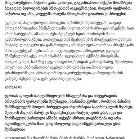
მოგესალმებით
,
ბატონო კახა, გთხოვთ, გაგვიზიაროთ თქვენი მოსაზრება
ზოგადად პილოტირების პროცესთან დაკავშირებით. როგორ ფიქრობთ,
საჭიროა თუ არა, ყოველმა ახალმა პროგრამამ გაიაროს ეს პროცესი?
ვფიქრობ, პილოტირების პროცესი, ნებისმიერ შემთხვევაში, თავად
პროგრამისთვისაა მნიშვნელოვანი: პილოტირების პროცესი აჩვენებს, სად
არის ხარვეზები, ამასთან, შესაძლებელს ხდის, მოისინჯოს მათი
გამოსწორების გზები. დიდაქტიკა ხომ მეცნიერების პრაქტიკული დარგია -
რაგინდ ლოგიკური და გამართულიც არ უნდა იყოს თეორია - პრაქტიკაში
მისი „გატესტვა", ჩემი აზრით, აუცილებელია.საზოგადოდ, უდიდესი
მნიშვნელობა აქვს, თუ რა სამიზნე ჯგუფისთვის იქმნება პროგრამა.
როგორც წესი, სამიზნე ჯგუფის საჭიროებებიდან გამომდინარე, შესაძლოა
სრულიად „ჩამოიშალოს" აგებული პროგრამა და მოითხოვოს
ტრანსფორმაცია. ტრანსფორმაცია-კორექტირება კი პილოტირების
გარეშე, ბუნებრივია, ვერ განხორციელდება.
კითხვა #2
ჟვანიას სკოლის
სახელმწიფო
ენის
სწავლებისა
და
ინტეგრაციის
პროგრამ
ის
ფარგლებში
შემუშავდა
„
საანბანო
კურსი
"
, რომლის მიზანია
,
შემსწავლელმა მიიღოს პირველადი ინფორმაცია საქართველოს შესახებ,
შეძლოს ძალიან მარტივი საკომუნიკაციო სიტუაციების დაძლევა და
შეისწავლოს ქართული ანბანი.
თქვენი აზრით, დაეხმარება თუ არა
აღნიშნული კურსი მათ, ვინც მხოლოდ ახლა იწყებს ქართული ენის
შესწავლას?
ყოველთვის მივესალმები ნებისმიერ რესურსს, რომელიც ქართულის,