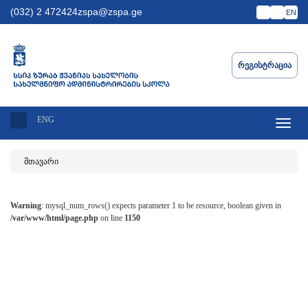
(032) 2 472424
zspa@zspa.ge
EN
Რეგისტრაცია
ENG
Toggle
navigat
მთავარი
Warning
: mysql_num_rows() expects parameter 1 to be resource, boolean given in
/var/www/html/page.php
on line
1150